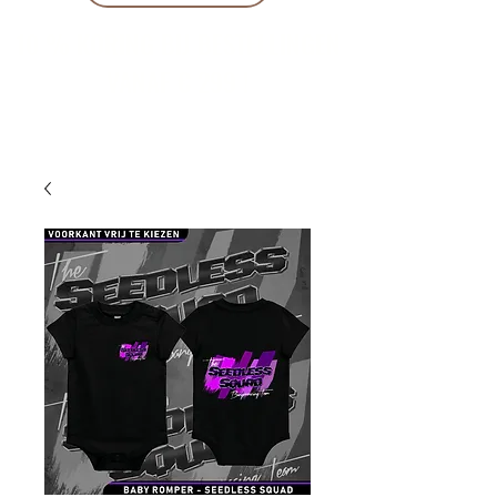
10 % KORING BIJ BESTELLINGEN
VANAF € 299 !