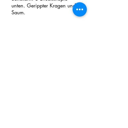
unten. Gerippter Kragen und
Saum.
Noch keine Bewertungen
vorhanden
Jetzt die erste Bewertung abgeben.
Bewertung abgeben
Inschrijfformulier