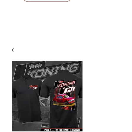
10 % KORING BIJ BESTELLINGEN
VANAF € 299 !