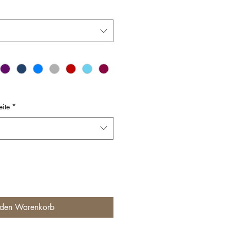
eite
*
 den Warenkorb