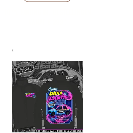
10 % KORING BIJ BESTELLINGEN
VANAF € 299 !