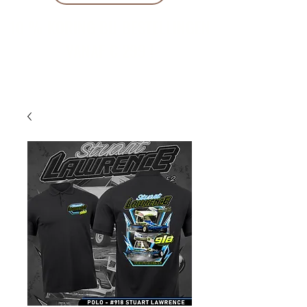
10 % KORING BIJ BESTELLINGEN
VANAF € 299 !