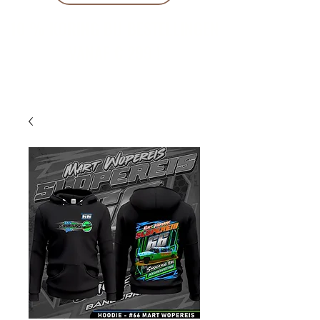
10 % KORING BIJ BESTELLINGEN
VANAF € 299 !