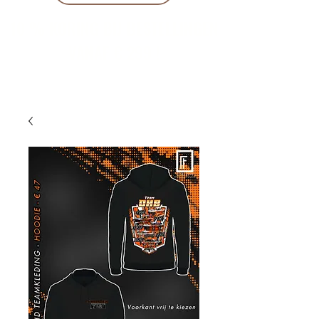
10 % KORING BIJ BESTELLINGEN
VANAF € 299 !