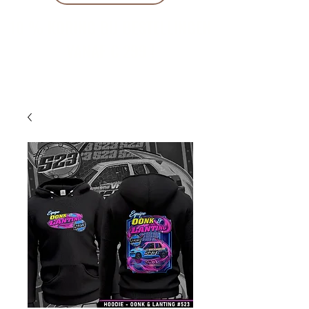
10 % KORING BIJ BESTELLINGEN
VANAF € 299 !