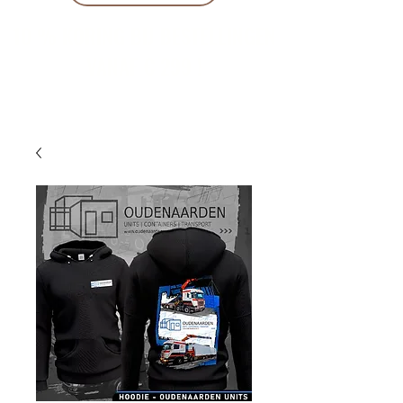
10 % KORING BIJ BESTELLINGEN
VANAF € 299 !