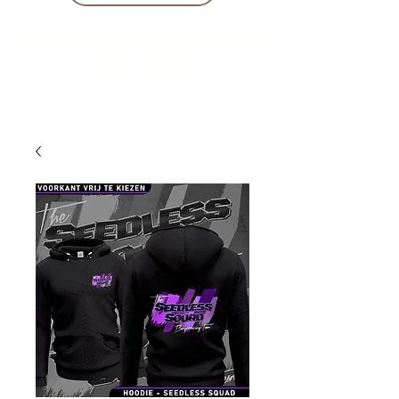
10 % KORING BIJ BESTELLINGEN
VANAF € 299 !