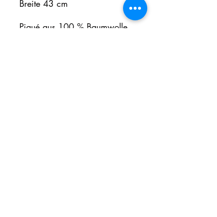
Breite 43 cm
Piqué aus 100 % Baumwolle.
Waschbar bei 60°C. Kragen
und Ärmelenden in Rippstrick.
Nackenband und
Seitenschlitze in Kontrastfarbe.
Knopfleiste mit 3 Knöpfen. Mit
Doppelnaht unten
abschließen.
Noch keine Bewertungen
vorhanden
Jetzt die erste Bewertung abgeben.