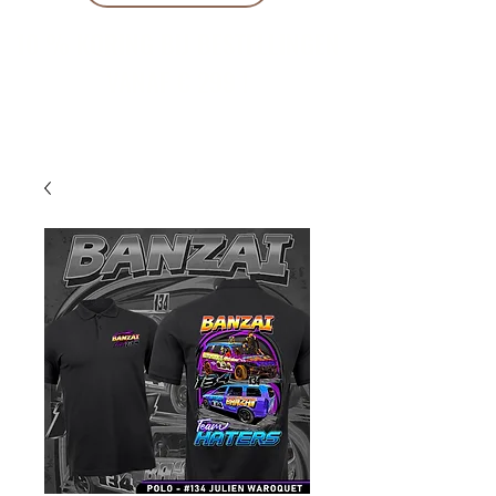
10 % KORING BIJ BESTELLINGEN
VANAF € 299 !