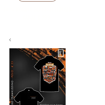
10 % KORING BIJ BESTELLINGEN
VANAF € 299 !