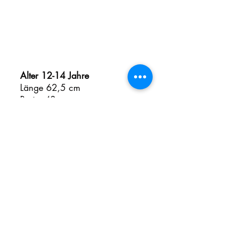
Alter 12-14 Jahre
Länge 62,5 cm
Breite 43 cm
Piqué aus 100 % Baumwolle.
Waschbar bei 60°C. Kragen
und Ärmelenden in Rippstrick.
Nackenband und
Seitenschlitze in Kontrastfarbe.
Knopfleiste mit 3 Knöpfen. Mit
Doppelnaht unten
abschließen.