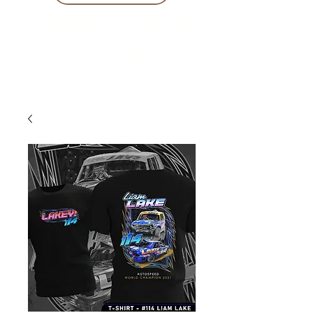
10 % KORING BIJ BESTELLINGEN
VANAF € 299 !