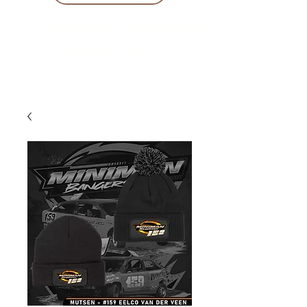
10 % KORING BIJ BESTELLINGEN
VANAF € 299 !