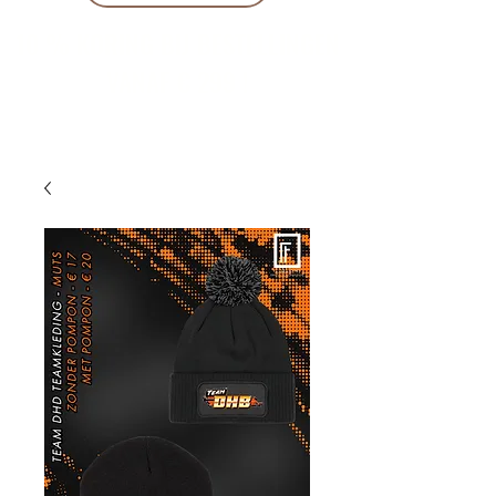
10 % KORING BIJ BESTELLINGEN
VANAF € 299 !