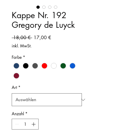
Kappe Nr. 192
Gregory de Luyck
Standardpreis
Sale-
 18,00 € 
17,00 €
Preis
inkl. MwSt.
Farbe
*
Art
*
Anzahl
*