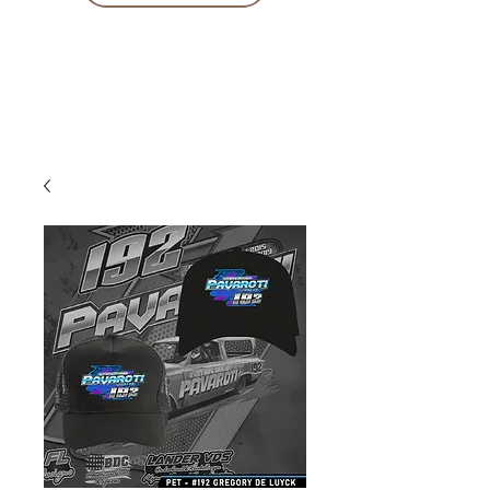
10 % KORING BIJ BESTELLINGEN
VANAF € 299 !