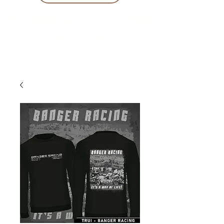
10 % KORING BIJ BESTELLINGEN
VANAF € 299 !