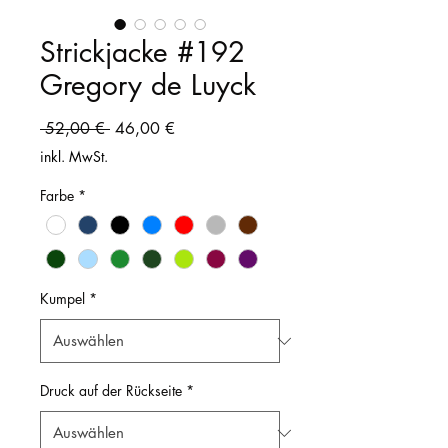
Strickjacke #192
Gregory de Luyck
Standardpreis
Sale-
 52,00 € 
46,00 €
Preis
inkl. MwSt.
Farbe
*
Kumpel
*
Druck auf der Rückseite
*