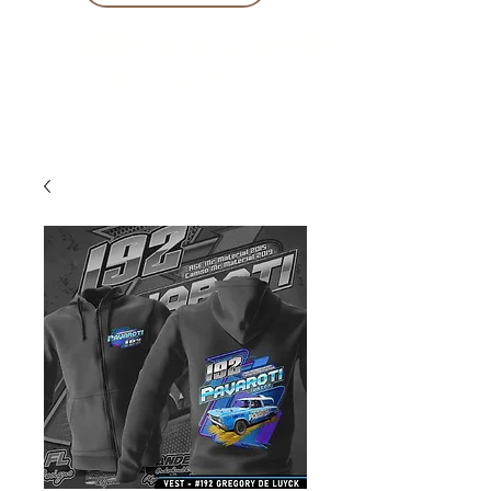
10 % KORING BIJ BESTELLINGEN
VANAF € 299 !