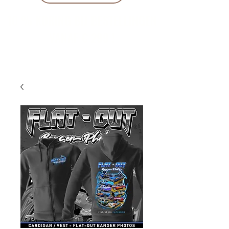
10 % KORING BIJ BESTELLINGEN
VANAF € 299 !