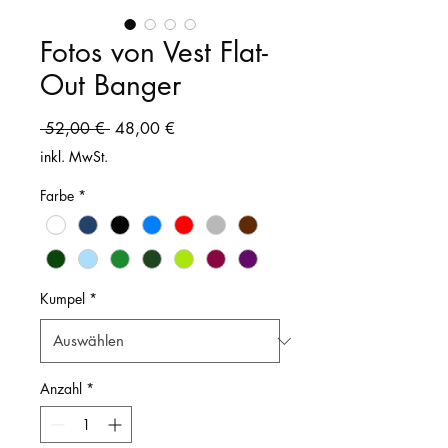
Fotos von Vest Flat-
Out Banger
Standardpreis
Sale-
 52,00 € 
48,00 €
Preis
inkl. MwSt.
Farbe
*
Kumpel
*
Anzahl
*