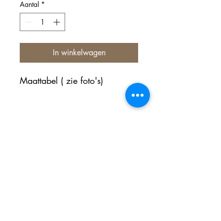
Aantal
*
In winkelwagen
Maattabel ( zie foto's)
Nog geen beoordelingen
Deel je mening. Wees de eerste die een
beoordeling achterlaat.
Geef een beoordeling