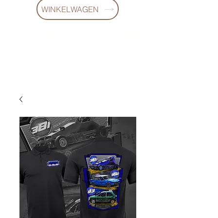
WINKELWAGEN
10 % KORING BIJ BESTELLINGEN
VANAF € 299 !