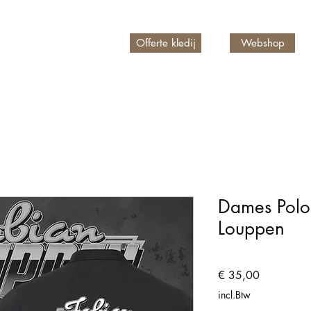
Offerte kledij
Webshop
n account
Dames Polo
Louppen
Prijs
€ 35,00
incl.Btw