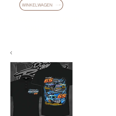
WINKELWAGEN
10 % KORING BIJ BESTELLINGEN
VANAF € 299 !