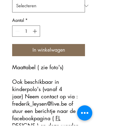
Aantal
*
In winkelwagen
Maattabel ( zie foto's)
Ook beschikbaar in
kinderpolo's (vanaf 4
jaar) Neem contact op via :
frederik_leysen@live.be of
stuur een berichtje naar de
facebookpagina (
FL
DESIGNS
) en deze worden
online te koop gezet.