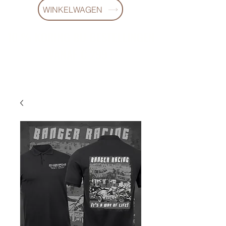
WINKELWAGEN
10 % KORING BIJ BESTELLINGEN
VANAF € 299 !