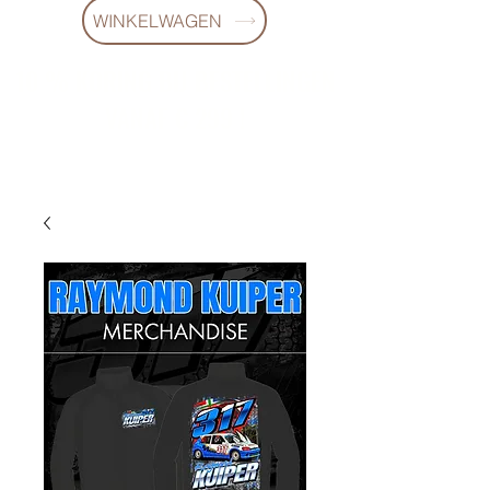
WINKELWAGEN
10 % KORING BIJ BESTELLINGEN
VANAF € 299 !