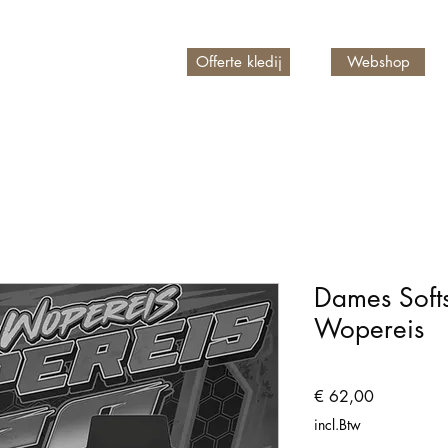
Offerte kledij
Webshop
n account
Dames Softs
Wopereis
Prijs
€ 62,00
incl.Btw