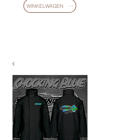
WINKELWAGEN
10 % KORING BIJ BESTELLINGEN
VANAF € 299 !