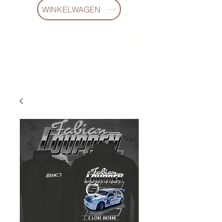
WINKELWAGEN
10 % KORING BIJ BESTELLINGEN
VANAF € 299 !