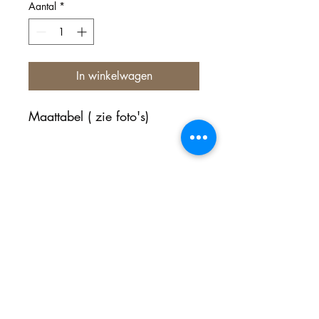
Aantal
*
In winkelwagen
Maattabel ( zie foto's)
Nog geen beoordelingen
Deel je mening. Wees de eerste die een
beoordeling achterlaat.
Geef een beoordeling