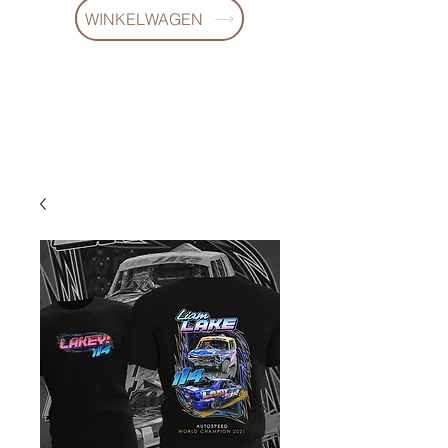
WINKELWAGEN
10 % KORING BIJ BESTELLINGEN
VANAF € 299 !