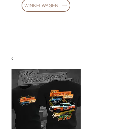
WINKELWAGEN
10 % KORING BIJ BESTELLINGEN
VANAF € 299 !