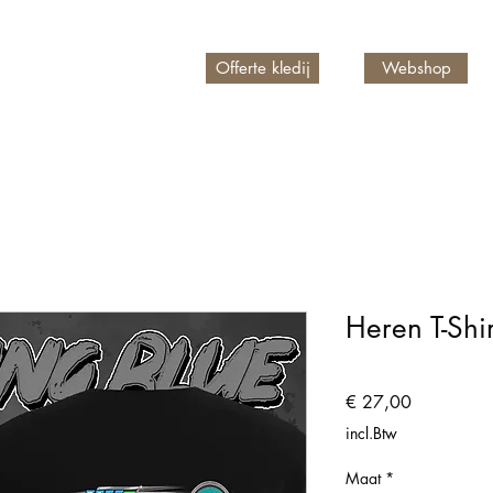
Offerte kledij
Webshop
n account
Heren T-Shi
Prijs
€ 27,00
incl.Btw
Maat
*