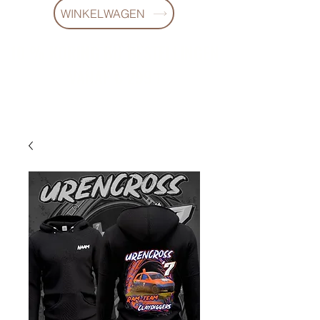
WINKELWAGEN
10 % KORING BIJ BESTELLINGEN
VANAF € 299 !