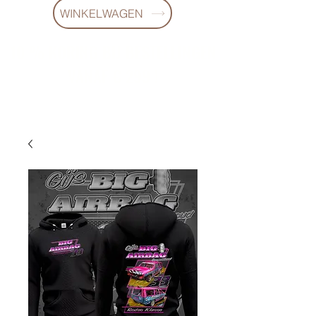
WINKELWAGEN
10 % KORING BIJ BESTELLINGEN
VANAF € 299 !