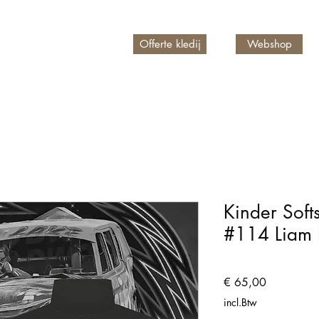
Offerte kledij
Webshop
n account
Kinder Soft
#114 Liam 
Prijs
€ 65,00
incl.Btw