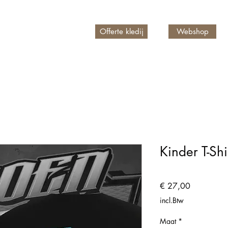
Offerte kledij
Webshop
n account
Kinder T-Sh
Prijs
€ 27,00
incl.Btw
Maat
*