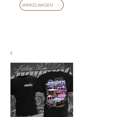
WINKELWAGEN
10 % KORING BIJ BESTELLINGEN
VANAF € 299 !