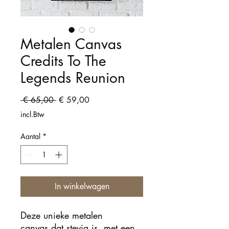
Metalen Canvas
Credits To The
Legends Reunion
Normale
Verkoopprijs
 € 65,00 
€ 59,00
prijs
incl.Btw
Aantal
*
In winkelwagen
Deze unieke metalen
canvas dat stevig is, met een