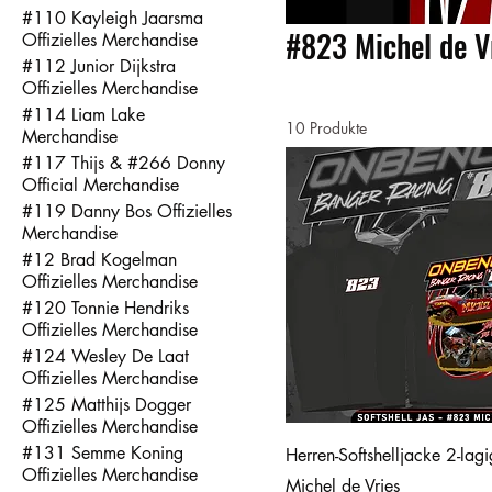
#110 Kayleigh Jaarsma
#823 Michel de Vr
Offizielles Merchandise
#112 Junior Dijkstra
Offizielles Merchandise
#114 Liam Lake
10 Produkte
Merchandise
#117 Thijs & #266 Donny
Official Merchandise
#119 Danny Bos Offizielles
Merchandise
#12 Brad Kogelman
Offizielles Merchandise
#120 Tonnie Hendriks
Offizielles Merchandise
#124 Wesley De Laat
Offizielles Merchandise
#125 Matthijs Dogger
Offizielles Merchandise
#131 Semme Koning
Herren-Softshelljacke 2-la
Offizielles Merchandise
Michel de Vries