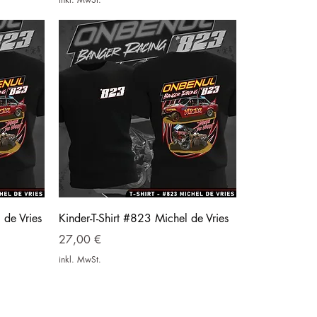
 de Vries
Kinder-T-Shirt #823 Michel de Vries
Preis
27,00 €
inkl. MwSt.