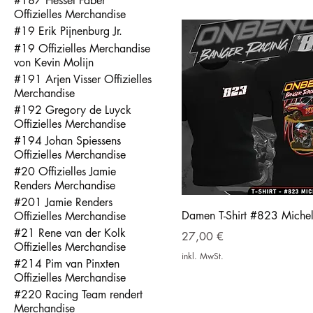
#187 Hessel Faber
Offizielles Merchandise
#19 Erik Pijnenburg Jr.
#19 Offizielles Merchandise
von Kevin Molijn
#191 Arjen Visser Offizielles
Merchandise
#192 Gregory de Luyck
Offizielles Merchandise
#194 Johan Spiessens
Offizielles Merchandise
#20 Offizielles Jamie
Renders Merchandise
#201 Jamie Renders
Damen T-Shirt #823 Michel
Offizielles Merchandise
#21 Rene van der Kolk
Preis
27,00 €
Offizielles Merchandise
inkl. MwSt.
#214 Pim van Pinxten
Offizielles Merchandise
#220 Racing Team rendert
Merchandise