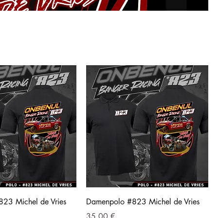
823 Michel de Vries
Damenpolo #823 Michel de Vries
Preis
35,00 €