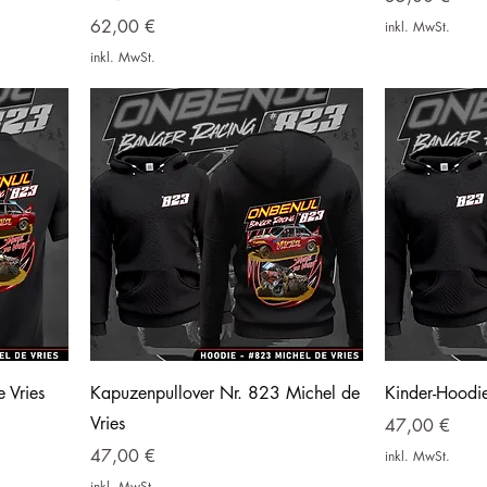
Preis
62,00 €
inkl. MwSt.
inkl. MwSt.
 Vries
Kapuzenpullover Nr. 823 Michel de
Kinder-Hoodi
Vries
Preis
47,00 €
Preis
47,00 €
inkl. MwSt.
inkl. MwSt.