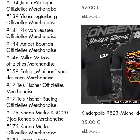
#134 Julien Waroquet
Preis
62,00 €
Offizielles Merchandise
#139 Ylena Logtenberg
inkl. MwSt.
Offizielles Merchandise
#141 Rik van Leussen
Offizielles Merchandise
#144 Amber Bouman
Offizielles Merchandise
#146 Milko Witvos
offizielles Merchandise
#159 Eelco „Miniman“ van
der Veen Merchandise
#17 Teis Fischer Offizielles
Merchandise
#17 Teis Fischer Racing
Offizielles Merchandise
#175 Keano Merkx & #220
Kinderpolo #823 Michel de
Djoa Renders Merchandise
Preis
35,00 €
#175 Keano Merkx
inkl. MwSt.
Offizielles Merchandise