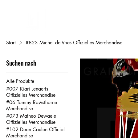
FL-DESIGNS
assen
Tassen
Telefoonhoesjes
Accessoires
Mijn account
Ca
Start
#823 Michel de Vries Offizielles Merchandise
Suchen nach
Alle Produkte
#007 Kiari Lenaerts
Offizielles Merchandise
#06 Tommy Rawsthorne
Merchandise
#073 Matheo Dewaele
Offizielles Merchandise
#102 Dean Coulen Official
Merchandise