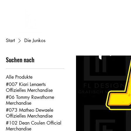
FL-DESIGNS
assen
Tassen
Telefoonhoesjes
Accessoires
Mijn account
Ca
Start
Die Junkos
Suchen nach
Alle Produkte
#007 Kiari Lenaerts
Offizielles Merchandise
#06 Tommy Rawsthorne
Merchandise
#073 Matheo Dewaele
Offizielles Merchandise
#102 Dean Coulen Official
Merchandise