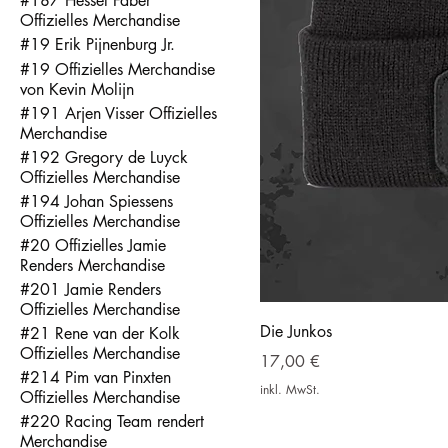
#187 Hessel Faber
Offizielles Merchandise
#19 Erik Pijnenburg Jr.
#19 Offizielles Merchandise
von Kevin Molijn
#191 Arjen Visser Offizielles
Merchandise
#192 Gregory de Luyck
Offizielles Merchandise
#194 Johan Spiessens
Offizielles Merchandise
#20 Offizielles Jamie
Renders Merchandise
#201 Jamie Renders
Offizielles Merchandise
Die Junkos
#21 Rene van der Kolk
Offizielles Merchandise
Preis
17,00 €
#214 Pim van Pinxten
inkl. MwSt.
Offizielles Merchandise
#220 Racing Team rendert
Merchandise