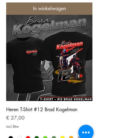
In winkelwagen
Heren T-Shirt #12 Brad Kogelman
Prijs
€ 27,00
incl.Btw