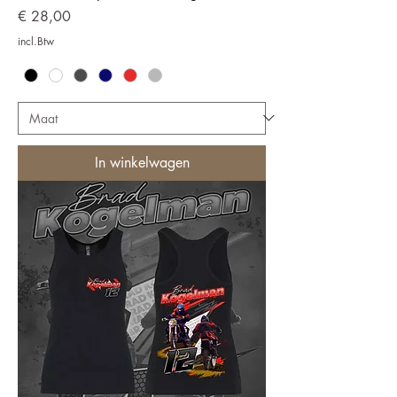
Prijs
€ 28,00
incl.Btw
In winkelwagen