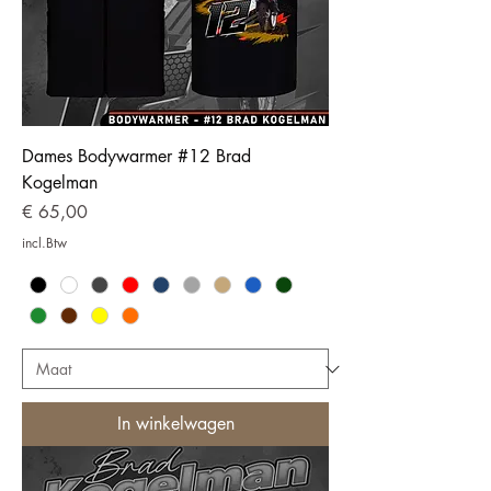
Dames Bodywarmer #12 Brad
Kogelman
Prijs
€ 65,00
incl.Btw
In winkelwagen