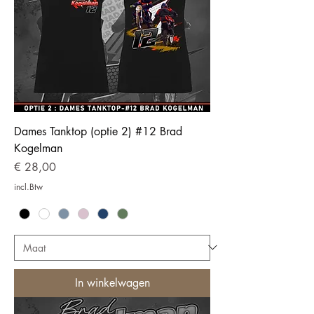
Dames Tanktop (optie 2) #12 Brad
Kogelman
Prijs
€ 28,00
incl.Btw
In winkelwagen