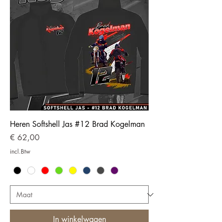
Heren Softshell Jas #12 Brad Kogelman
Prijs
€ 62,00
incl.Btw
In winkelwagen