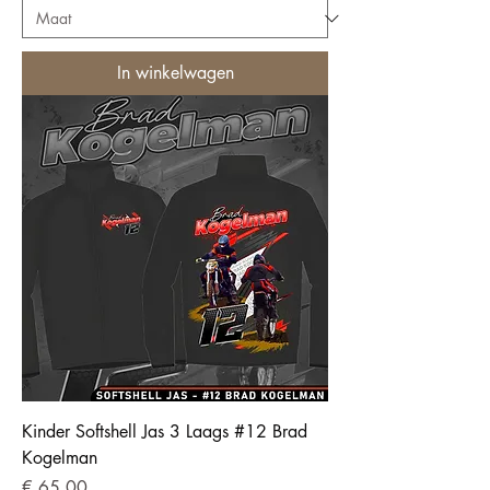
In winkelwagen
Kinder Softshell Jas 3 Laags #12 Brad
Kogelman
Prijs
€ 65,00