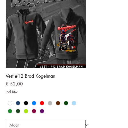
Vest #12 Brad Kogelman
Prijs
€ 52,00
incl.Btw