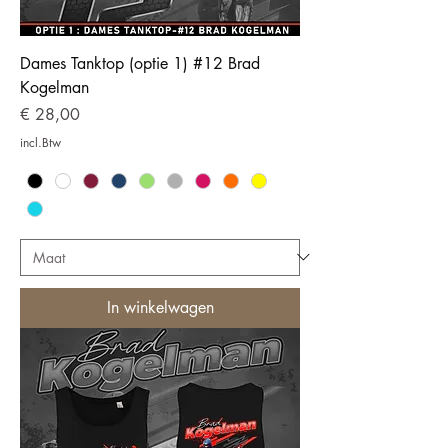
Dames Tanktop (optie 1) #12 Brad
Kogelman
Prijs
€ 28,00
incl.Btw
In winkelwagen