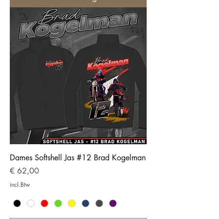
Dames Softshell Jas #12 Brad Kogelman
Prijs
€ 62,00
incl.Btw