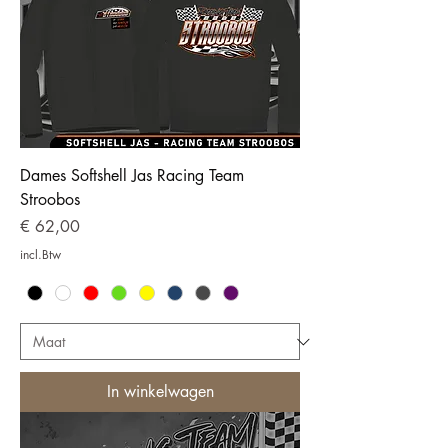
Dames Softshell Jas Racing Team
Stroobos
Prijs
€ 62,00
incl.Btw
In winkelwagen