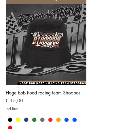
Hoge bob hoed racing team Stroobos
Prijs
€ 15,00
incl.Btw