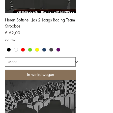
Heren Softshell Jas 2 Laags Racing Team
Stroobos
Prijs
€ 62,00
incl.Btw
In winkelwagen