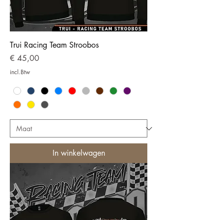
Trui Racing Team Stroobos
Prijs
€ 45,00
incl.Btw
In winkelwagen