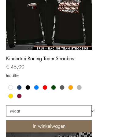
Kindertrui Racing Team Stroobos
Prijs
€ 45,00
incl.Btw
In winkelwagen