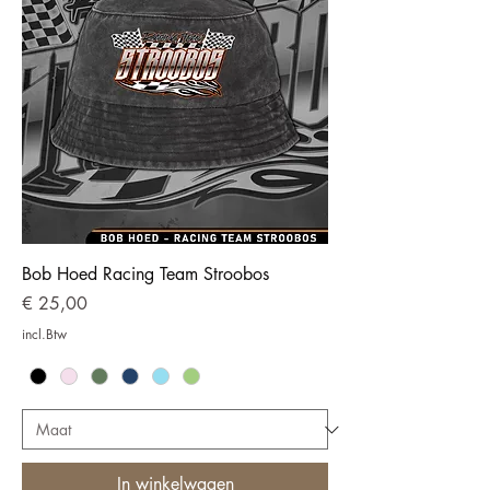
Bob Hoed Racing Team Stroobos
Prijs
€ 25,00
incl.Btw
In winkelwagen