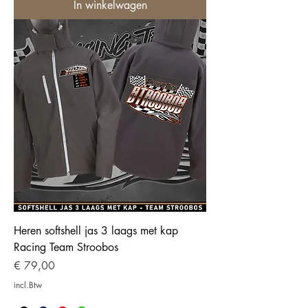
In winkelwagen
Heren softshell jas 3 laags met kap
Racing Team Stroobos
Prijs
€ 79,00
incl.Btw