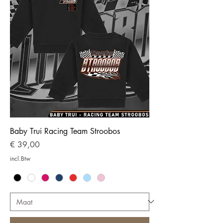
Baby Trui Racing Team Stroobos
Prijs
€ 39,00
incl.Btw