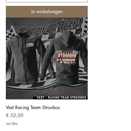
In winkelwagen
Vest Racing Team Stroobos
Prijs
€ 52,00
incl.Btw