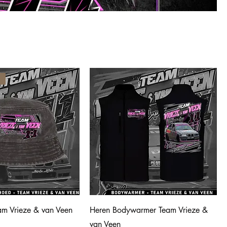
m Vrieze & van Veen
Heren Bodywarmer Team Vrieze &
van Veen