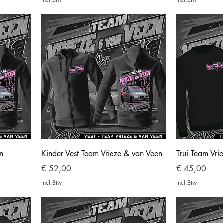
n
Kinder Vest Team Vrieze & van Veen
Trui Team Vri
Prijs
Prijs
€ 52,00
€ 45,00
incl.Btw
incl.Btw