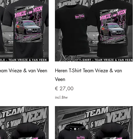
Team Vrieze & van Veen
Heren T-Shirt Team Vrieze & van
Veen
Prijs
€ 27,00
incl.Btw