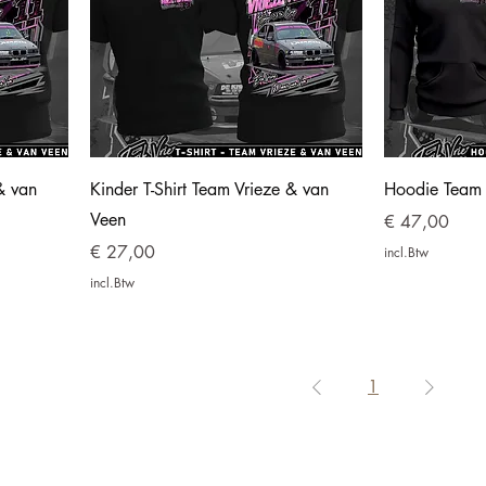
& van
Kinder T-Shirt Team Vrieze & van
Hoodie Team 
Veen
Prijs
€ 47,00
Prijs
€ 27,00
incl.Btw
incl.Btw
1