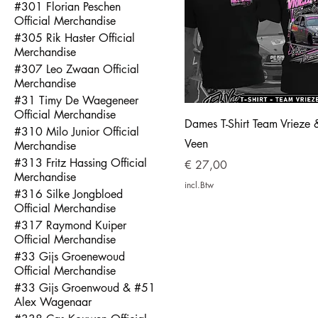
#301 Florian Peschen
Official Merchandise
#305 Rik Haster Official
Merchandise
#307 Leo Zwaan Official
Merchandise
#31 Timy De Waegeneer
Official Merchandise
Dames T-Shirt Team Vrieze 
#310 Milo Junior Official
Veen
Merchandise
#313 Fritz Hassing Official
Prijs
€ 27,00
Merchandise
incl.Btw
#316 Silke Jongbloed
Official Merchandise
#317 Raymond Kuiper
Official Merchandise
#33 Gijs Groenewoud
Official Merchandise
#33 Gijs Groenwoud & #51
Alex Wagenaar