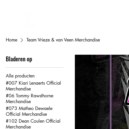
FL DESIGNS
Eigen ontwerp bedrukken
Cadeaubon
Mijn bestellingen
Mij
Home
Team Vrieze & van Veen Merchandise
Bladeren op
Alle producten
#007 Kiari Lenaerts Official
Merchandise
#06 Tommy Rawsthorne
Merchandise
#073 Matheo Dewaele
Official Merchandise
#102 Dean Coulen Official
Merchandise