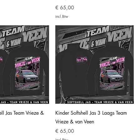
Prijs
€ 65,00
incl.Btw
ll Jas Team Vrieze &
Kinder Softshell Jas 3 Laags Team
Vrieze & van Veen
Prijs
€ 65,00
incl.Btw