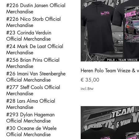
#226 Dustin Jansen Official
Merchandise
#226 Nico Storb Official
Merchandise
#23 Corinda Verduin
Official Merchandise
#24 Mark De Laat Official
Merchandise
#256 Brian Prins Official
Merchandise
Heren Polo Team Vrieze & 
#26 Imani Van Steenberghe
Prijs
Official Merchandise
€ 35,00
#277 Steff Cools Official
incl.Btw
Merchandise
#28 Lars Alma Official
Merchandise
#293 Dylan Hageman
Official Merchandise
#30 Oceane de Waele
Official Merchandise