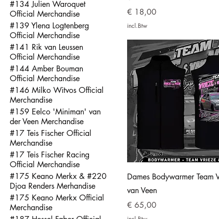
#134 Julien Waroquet
Prijs
€ 18,00
Official Merchandise
#139 Ylena Logtenberg
incl.Btw
Official Merchandise
#141 Rik van Leussen
Official Merchandise
#144 Amber Bouman
Official Merchandise
#146 Milko Witvos Official
Merchandise
#159 Eelco 'Miniman' van
der Veen Merchandise
#17 Teis Fischer Official
Merchandise
#17 Teis Fischer Racing
Official Merchandise
#175 Keano Merkx & #220
Dames Bodywarmer Team V
Djoa Renders Merhandise
van Veen
#175 Keano Merkx Official
Prijs
€ 65,00
Merchandise
incl.Btw