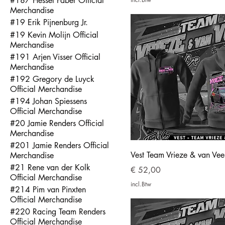
#187 Hessel Faber Official
Merchandise
#19 Erik Pijnenburg Jr.
#19 Kevin Molijn Official
Merchandise
#191 Arjen Visser Official
Merchandise
#192 Gregory de Luyck
Official Merchandise
#194 Johan Spiessens
Official Merchandise
#20 Jamie Renders Official
Merchandise
#201 Jamie Renders Official
Vest Team Vrieze & van Vee
Merchandise
#21 Rene van der Kolk
Prijs
€ 52,00
Official Merchandise
incl.Btw
#214 Pim van Pinxten
Official Merchandise
#220 Racing Team Renders
Official Merchandise