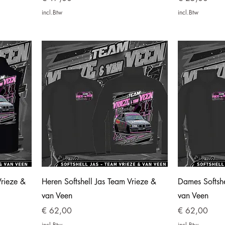
incl.Btw
incl.Btw
rieze &
Heren Softshell Jas Team Vrieze &
Dames Softshe
van Veen
van Veen
Prijs
Prijs
€ 62,00
€ 62,00
incl.Btw
incl.Btw