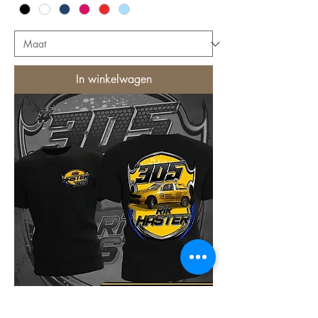
In winkelwagen
Heren T-Shirt Team #305 Rik Haster