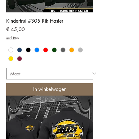
Kindertrui #305 Rik Haster
Prijs
€ 45,00
incl.Btw
In winkelwagen