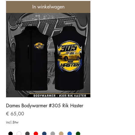
In winkelwagen
Dames Bodywarmer #305 Rik Haster
Prijs
€ 65,00
incl.Btw