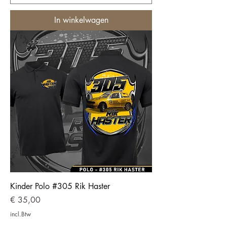
In winkelwagen
Kinder Polo #305 Rik Haster
Prijs
€ 35,00
incl.Btw