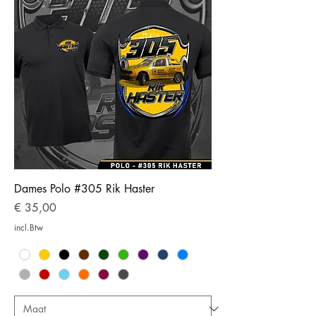
Dames Polo #305 Rik Haster
Prijs
€ 35,00
incl.Btw