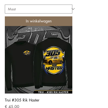
In winkelwagen
Trui #305 Rik Haster
Prijs
€ 45,00