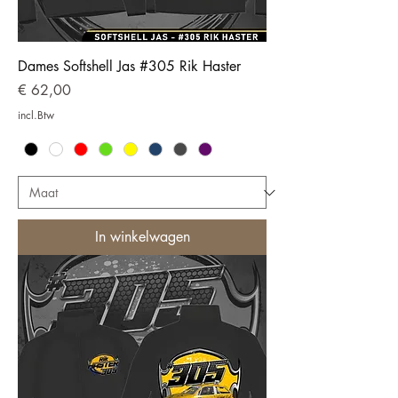
Dames Softshell Jas #305 Rik Haster
Prijs
€ 62,00
incl.Btw
In winkelwagen