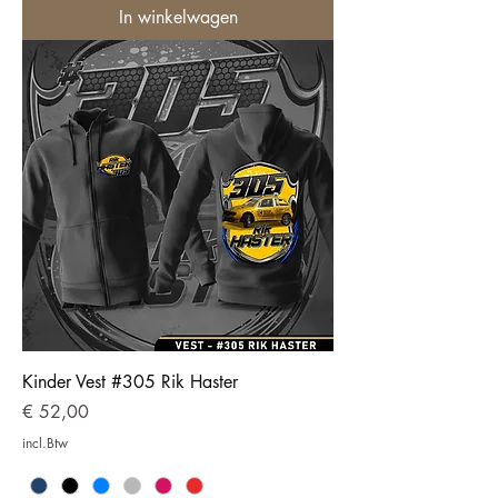
In winkelwagen
Kinder Vest #305 Rik Haster
Prijs
€ 52,00
incl.Btw