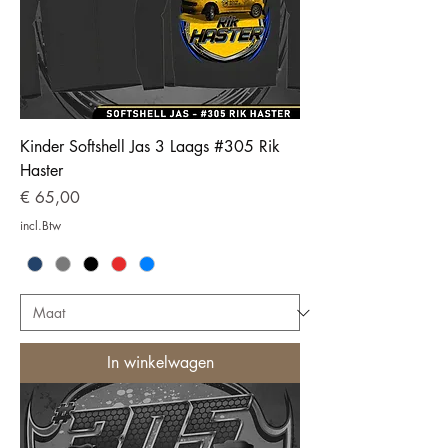
Kinder Softshell Jas 3 Laags #305 Rik
Haster
Prijs
€ 65,00
incl.Btw
In winkelwagen