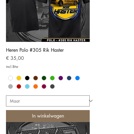
Heren Polo #305 Rik Haster
Prijs
€ 35,00
incl.Btw
In winkelwagen