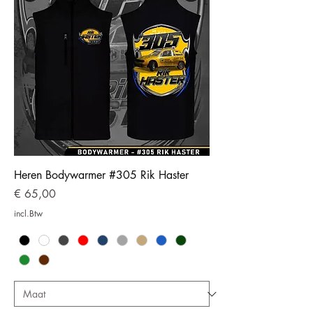
Heren Bodywarmer #305 Rik Haster
Prijs
€ 65,00
incl.Btw