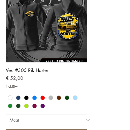
Vest #305 Rik Haster
Prijs
€ 52,00
incl.Btw