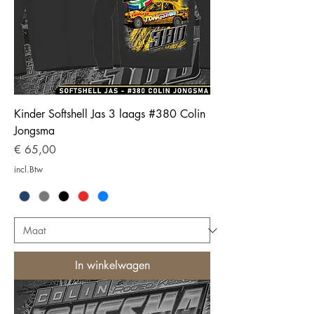
Kinder Softshell Jas 3 laags #380 Colin
Jongsma
Prijs
€ 65,00
incl.Btw
In winkelwagen