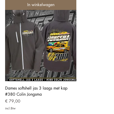
In winkelwagen
Dames softshell jas 3 laags met kap
#380 Colin Jongsma
Prijs
€ 79,00
incl.Btw