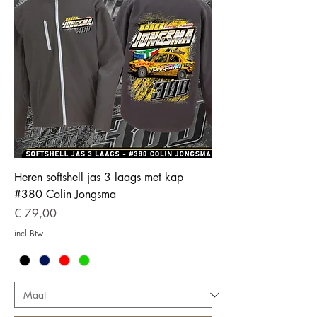
Heren softshell jas 3 laags met kap
#380 Colin Jongsma
Prijs
€ 79,00
incl.Btw