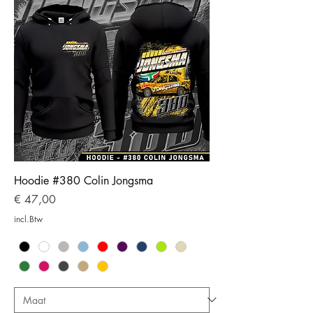
Hoodie #380 Colin Jongsma
Prijs
€ 47,00
incl.Btw