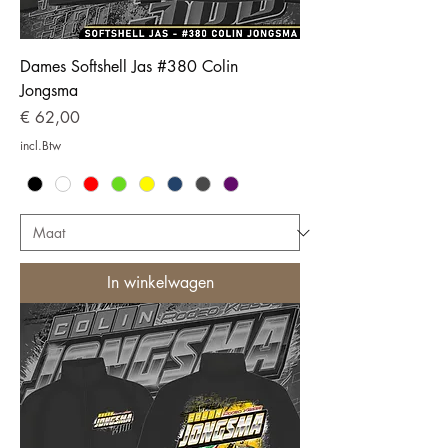
Dames Softshell Jas #380 Colin
Jongsma
Prijs
€ 62,00
incl.Btw
In winkelwagen