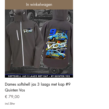
In winkelwagen
Dames softshell jas 3 laags met kap #9
Quinten Vos
Prijs
€ 79,00
incl.Btw