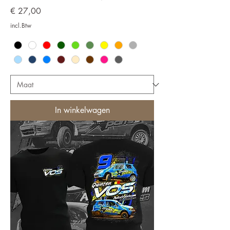
Prijs
€ 27,00
incl.Btw
In winkelwagen