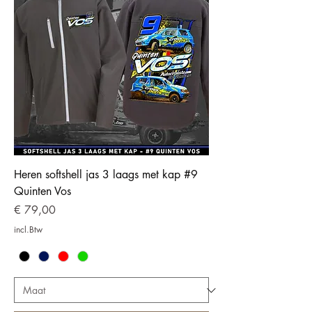
Heren softshell jas 3 laags met kap #9
Quinten Vos
Prijs
€ 79,00
incl.Btw