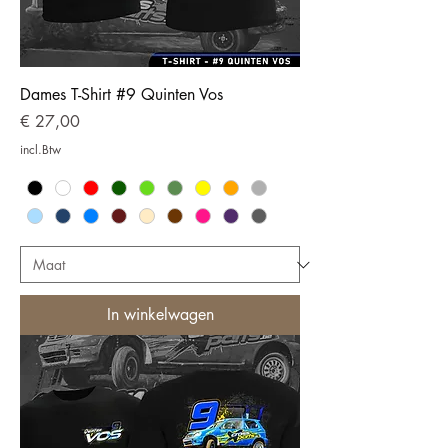
Dames T-Shirt #9 Quinten Vos
Prijs
€ 27,00
incl.Btw
In winkelwagen