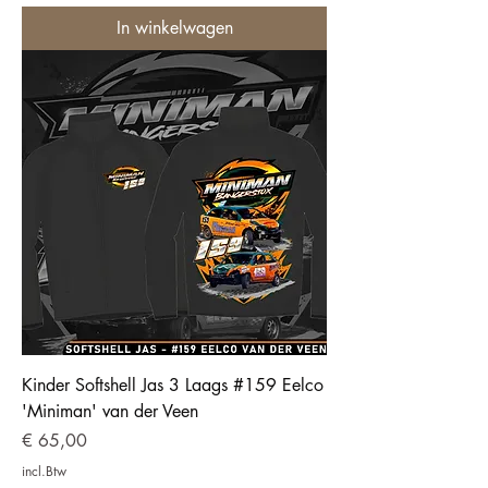
In winkelwagen
Kinder Softshell Jas 3 Laags #159 Eelco
'Miniman' van der Veen
Prijs
€ 65,00
incl.Btw