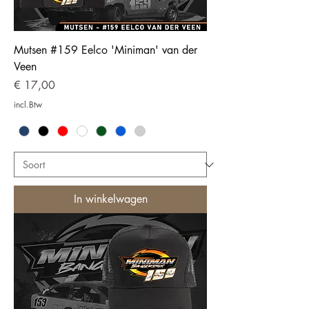
Mutsen #159 Eelco 'Miniman' van der
Veen
Prijs
€ 17,00
incl.Btw
In winkelwagen