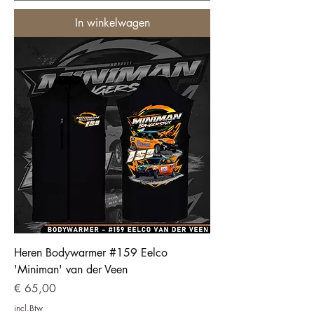
In winkelwagen
Heren Bodywarmer #159 Eelco
'Miniman' van der Veen
Prijs
€ 65,00
incl.Btw