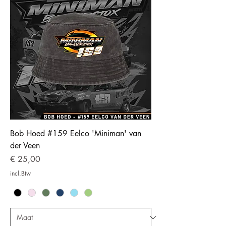
Bob Hoed #159 Eelco 'Miniman' van
der Veen
Prijs
€ 25,00
incl.Btw