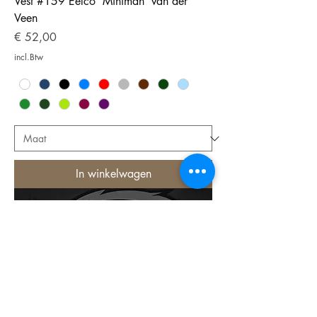
Vest #159 Eelco 'Miniman' van der
Veen
Prijs
€ 52,00
incl.Btw
In winkelwagen