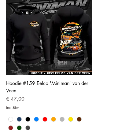
Hoodie #159 Eelco 'Miniman' van der
Veen
Prijs
€ 47,00
incl.Btw