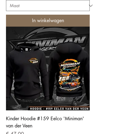
In winkelwagen
Kinder Hoodie #159 Eelco 'Miniman'
van der Veen
Prijs
€ 47,00