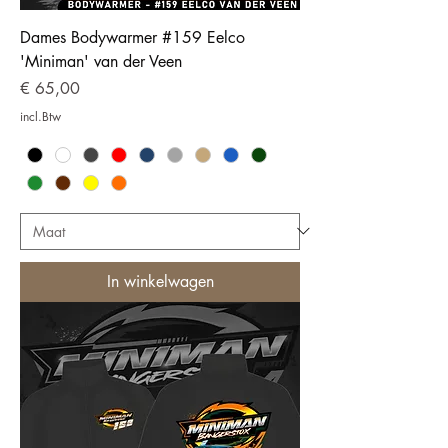
Dames Bodywarmer #159 Eelco
'Miniman' van der Veen
Prijs
€ 65,00
incl.Btw
In winkelwagen