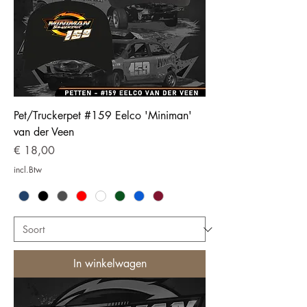
Pet/Truckerpet #159 Eelco 'Miniman'
van der Veen
Prijs
€ 18,00
incl.Btw
In winkelwagen