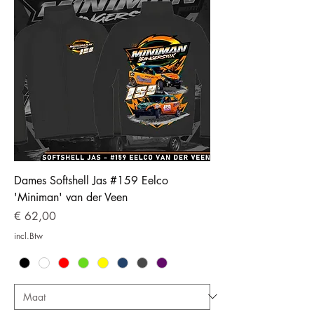
Dames Softshell Jas #159 Eelco
'Miniman' van der Veen
Prijs
€ 62,00
incl.Btw