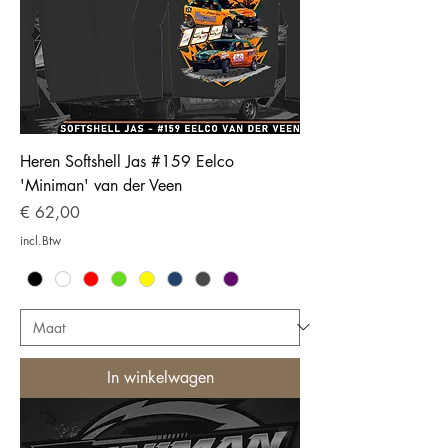
Heren Softshell Jas #159 Eelco
'Miniman' van der Veen
Prijs
€ 62,00
incl.Btw
In winkelwagen