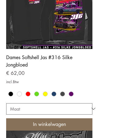
Dames Softshell Jas #316 Silke
Jongbloed
Prijs
€ 62,00
incl.Btw
In winkelwagen