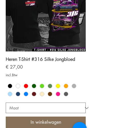
Heren T-Shirt #316 Silke Jongbloed
Prijs
€ 27,00
incl.Btw
In winkelwagen