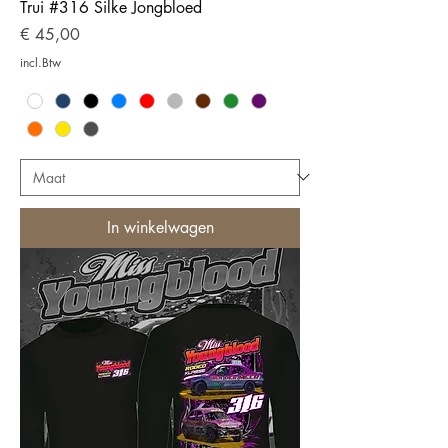
Trui #316 Silke Jongbloed
Prijs
€ 45,00
incl.Btw
In winkelwagen