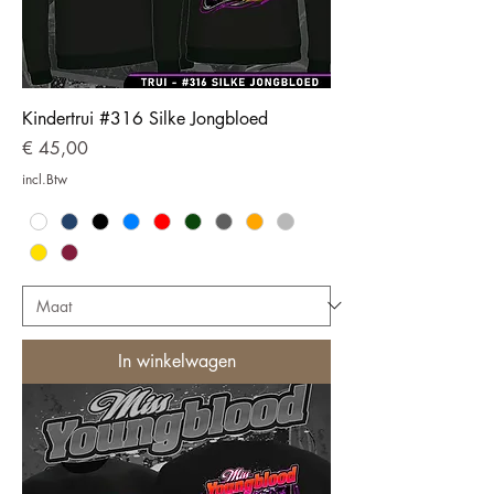
Kindertrui #316 Silke Jongbloed
Prijs
€ 45,00
incl.Btw
In winkelwagen