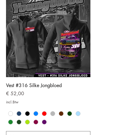
Vest #316 Silke Jongbloed
Prijs
€ 52,00
incl.Btw