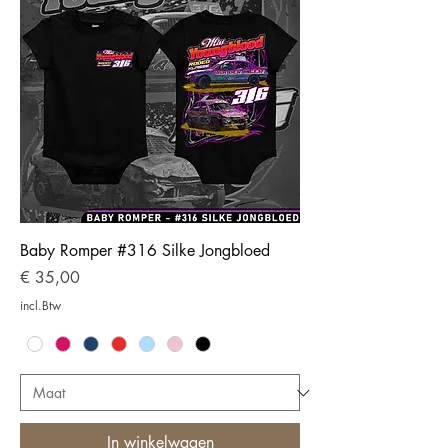
Baby Romper #316 Silke Jongbloed
Prijs
€ 35,00
incl.Btw
In winkelwagen