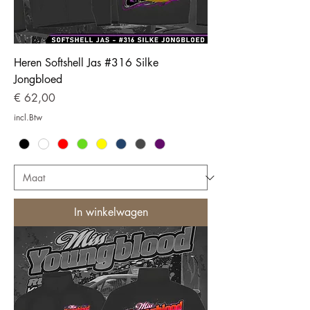
Heren Softshell Jas #316 Silke
Jongbloed
Prijs
€ 62,00
incl.Btw
In winkelwagen