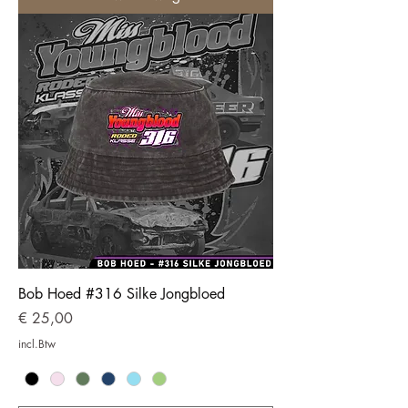
Bob Hoed #316 Silke Jongbloed
Prijs
€ 25,00
incl.Btw