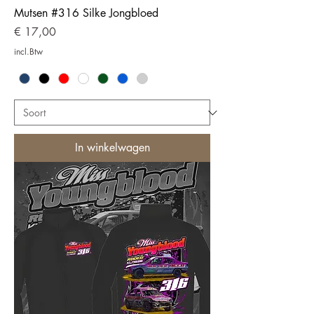
Mutsen #316 Silke Jongbloed
Prijs
€ 17,00
incl.Btw
In winkelwagen