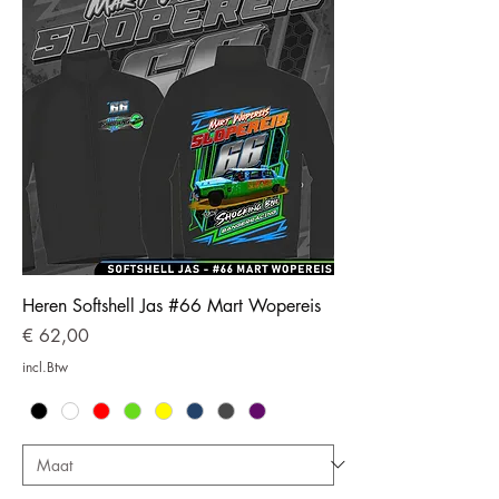
Heren Softshell Jas #66 Mart Wopereis
Prijs
€ 62,00
incl.Btw