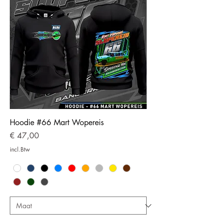
Hoodie #66 Mart Wopereis
Prijs
€ 47,00
incl.Btw