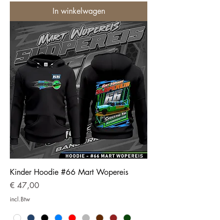
In winkelwagen
Kinder Hoodie #66 Mart Wopereis
Prijs
€ 47,00
incl.Btw