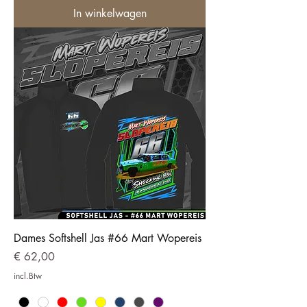
In winkelwagen
Dames Softshell Jas #66 Mart Wopereis
Prijs
€ 62,00
incl.Btw