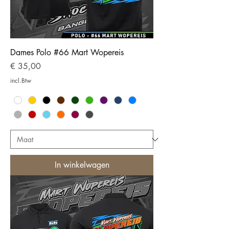
Dames Polo #66 Mart Wopereis
Prijs
€ 35,00
incl.Btw
In winkelwagen