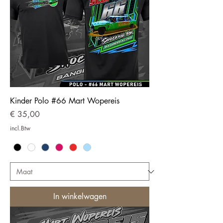
Kinder Polo #66 Mart Wopereis
Prijs
€ 35,00
incl.Btw
In winkelwagen