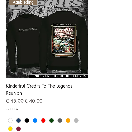
Aanbieding
Kindertrui Credits To The Legends
Reunion
Normale prijs
Verkoopprijs
€ 45,00
€ 40,00
incl.Btw