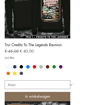
Trui Credits To The Legends Reunion
Normale prijs
Verkoopprijs
€ 45,00
€ 40,00
incl.Btw
In winkelwagen