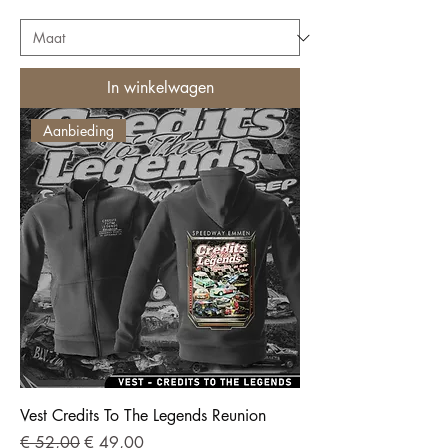
In winkelwagen
Aanbieding
Vest Credits To The Legends Reunion
Normale prijs
Verkoopprijs
€ 52,00
€ 49,00