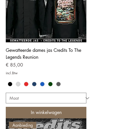
Gewatteerde dames jas Credits To The
Legends Reunion
Prijs
€ 85,00
incl.Btw
In winkelwagen
Aanbieding