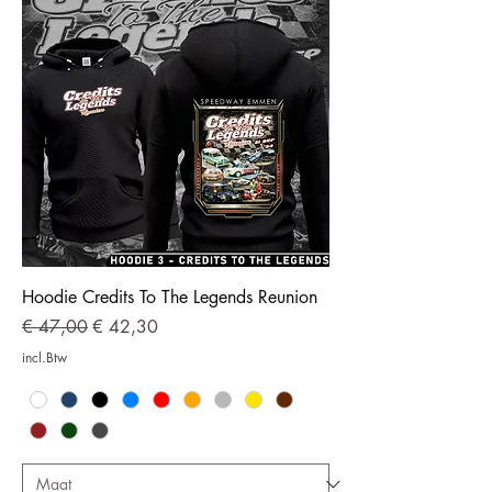
Hoodie Credits To The Legends Reunion
Normale prijs
Verkoopprijs
€ 47,00
€ 42,30
incl.Btw