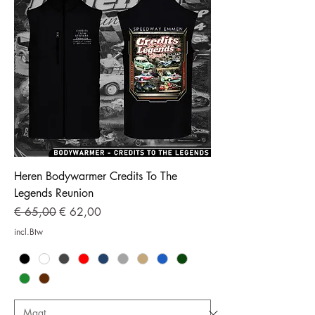
Heren Bodywarmer Credits To The
Legends Reunion
Normale prijs
Verkoopprijs
€ 65,00
€ 62,00
incl.Btw