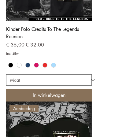
Kinder Polo Credits To The Legends
Reunion
Normale prijs
Verkoopprijs
€ 35,00
€ 32,00
incl.Btw
In winkelwagen
Aanbieding