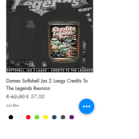
Dames Softshell Jas 2 Laags Credits To
The Legends Reunion
Normale prijs
Verkoopprijs
€ 62,00
€ 57,00
incl.Btw