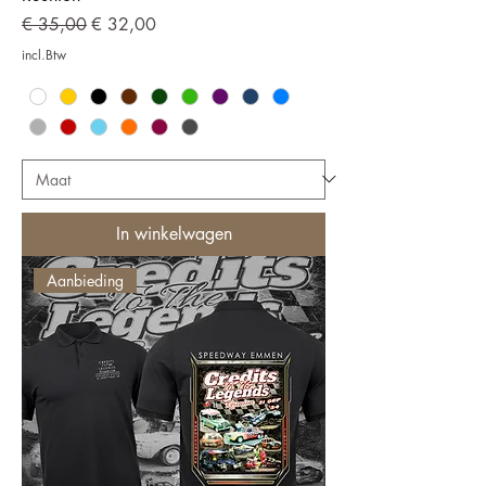
Normale prijs
Verkoopprijs
€ 35,00
€ 32,00
incl.Btw
In winkelwagen
Aanbieding