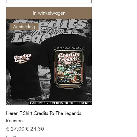
In winkelwagen
Aanbieding
Heren T-Shirt Credits To The Legends
Reunion
Normale prijs
Verkoopprijs
€ 27,00
€ 24,30