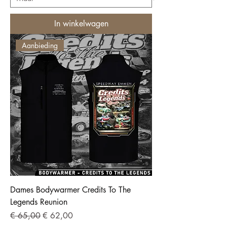
In winkelwagen
Aanbieding
Dames Bodywarmer Credits To The
Legends Reunion
Normale prijs
Verkoopprijs
€ 65,00
€ 62,00