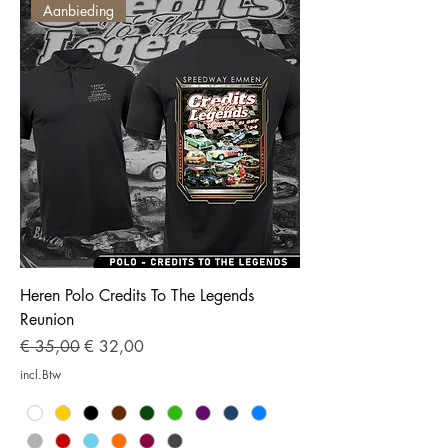
Aanbieding
Heren Polo Credits To The Legends
Reunion
Normale prijs
Verkoopprijs
€ 35,00
€ 32,00
incl.Btw