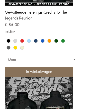
Gewatteerde heren jas Credits To The
Legends Reunion
Prijs
€ 85,00
incl.Btw
In winkelwagen