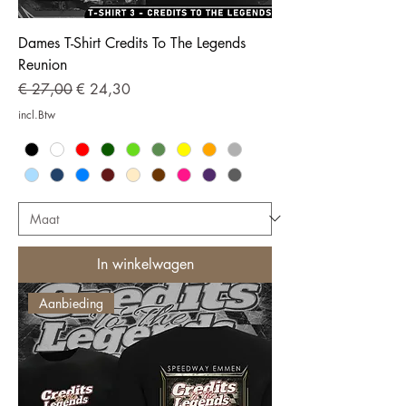
Dames T-Shirt Credits To The Legends
Reunion
Normale prijs
Verkoopprijs
€ 27,00
€ 24,30
incl.Btw
In winkelwagen
Aanbieding