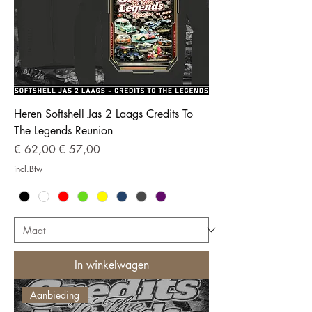
Heren Softshell Jas 2 Laags Credits To
The Legends Reunion
Normale prijs
Verkoopprijs
€ 62,00
€ 57,00
incl.Btw
In winkelwagen
Aanbieding