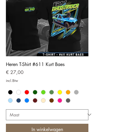
Heren T-Shirt #611 Kurt Baes
Prijs
€ 27,00
incl.Btw
In winkelwagen