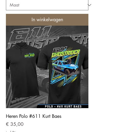
In winkelwagen
Heren Polo #611 Kurt Baes
Prijs
€ 35,00