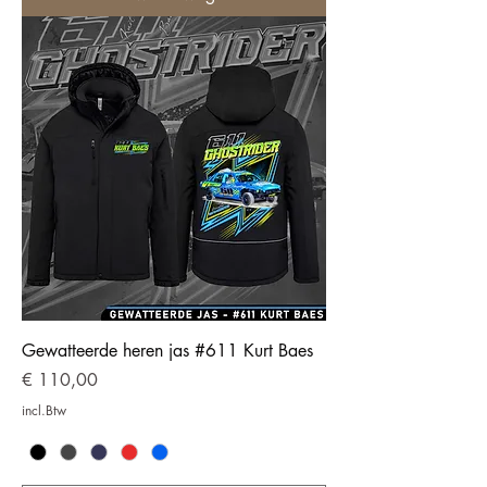
Gewatteerde heren jas #611 Kurt Baes
Prijs
€ 110,00
incl.Btw