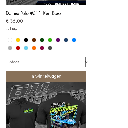
Dames Polo #611 Kurt Baes
Prijs
€ 35,00
incl.Btw
In winkelwagen