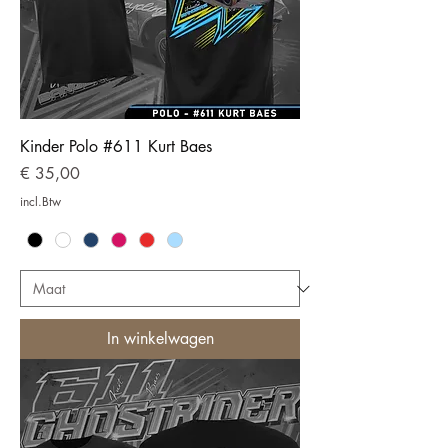
Kinder Polo #611 Kurt Baes
Prijs
€ 35,00
incl.Btw
In winkelwagen