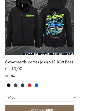
Gewatteerde dames jas #611 Kurt Baes
Prijs
€ 110,00
incl.Btw
In winkelwagen