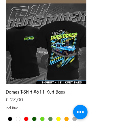
Dames T-Shirt #611 Kurt Baes
Prijs
€ 27,00
incl.Btw